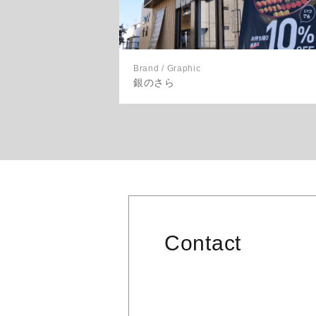
Brand / Graphic
銀のさら
Contact