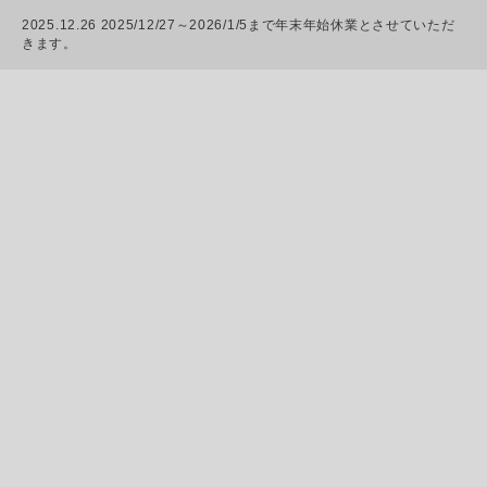
2025.12.26 2025/12/27～2026/1/5まで年末年始休業とさせていただ
きます。
Brand / Web
講談社コクリコ [cocreco]