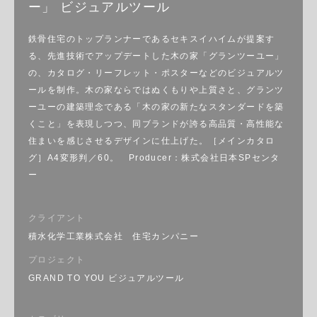
ー」 ビジュアルツール
鉄骨住宅のトップランナーであるセキスイハイムが提案す
る、先進技術でアップデートした木の家「グランツーユー」
の、カタログ・リーフレット・ポスターなどのビジュアルツ
ールを制作。木の家ならではぬくもりや上質さと、グランツ
ーユーの建築理念である「木の家の新たなスタンダードを築
くこと」を表現しつつ、同ブランドが誇る高品質・高性能な
住まいを感じさせるデザインに仕上げた。［メインカタロ
グ］A4変形判／60。 Producer：株式会社日本SPセンタ
ー
クライアント
積水化学工業株式会社 住宅カンパニー
プロジェクト
GRAND TO YOU ビジュアルツール