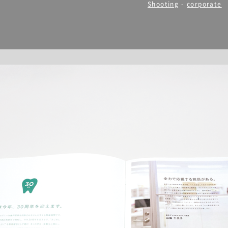
Shooting
-
corporate