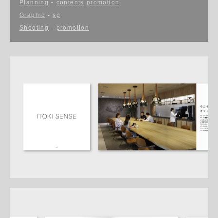
Planning
-
contents
promotion
Graphic
-
sp
Shooting
-
promotion