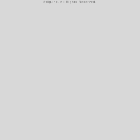
©dig,inc. All Rights Reserved.
野宮真貴さま御用達 ベトナムテーラー
以前、夏休みに行ったベトナムの記事をアップしましたが、今回
はそのファッション篇です。 江戸時代に日本人が住んだ町という
ロマン、世...
Sep 27,2018